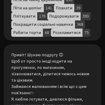
Піти на шопінг
141
Плакати
39
Пліткувати
170
Подорожувати
393
Покращити соціальні навички
368
Робити торти
68
Розхламитися
75
Привіт! Шукаю подругу 😊

Щоб от просто іноді ходити на 
прогулянки, по магазинам, 
зізвонюватися, ділитися чимось новим 
та цікавим.

Займаюся малюванням і всім що з цим 
пов'язано✨️

Я люблю готувати, дивлюся фільми, 