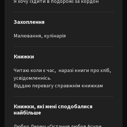
Я хочу їздити в подорожі за кордон
Захоплення
Малювання, кулінарія
Книжки
Читаю коли є час,  наразі книги про хліб, 
усвідомленнісь.

Віддаю перевагу справжнім книжкам
Книжки, які мені сподобалися
найбільше
Любко Дереш «Остання любов Асури 