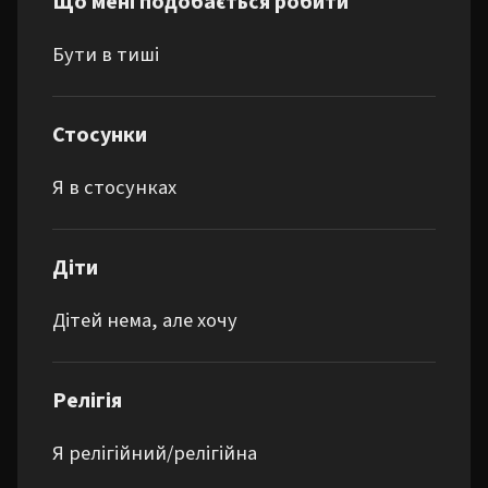
Що мені подобається робити
Бути в тиші
Стосунки
Я в стосунках
Діти
Дітей нема, але хочу
Релігія
Я релігійний/релігійна