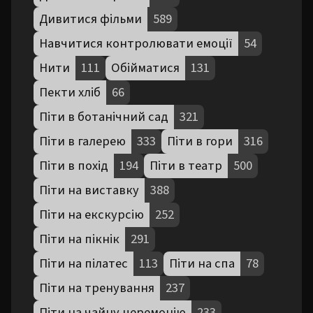
Дивитися фільми
589
Навчитися контролювати емоції
54
Нити
111
Обійматися
131
Пекти хліб
66
Піти в ботанічний сад
321
Піти в галерею
333
Піти в гори
316
Піти в похід
194
Піти в театр
500
Піти на виставку
388
Піти на екскурсію
252
Піти на пікнік
291
Піти на пілатес
113
Піти на спа
78
Піти на тренування
237
Піти на чайну церемонію
233