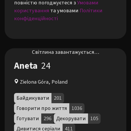
повністю погоджуєтеся з
Умовами
користування
та умовами
Політики
конфіденційності
Світлина завантажується…
Aneta
24
Zielona Góra, Poland
Байдикувати
201
Говорити про життя
1036
Готувати
296
Декорувати
105
Дивитися серіали
411