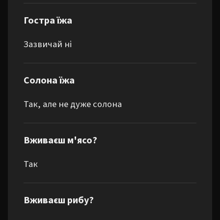
Гостра їжа
Зазвичай ні
Солона їжа
Так, але не дуже солона
Вживаєш м'ясо?
Так
Вживаєш рибу?