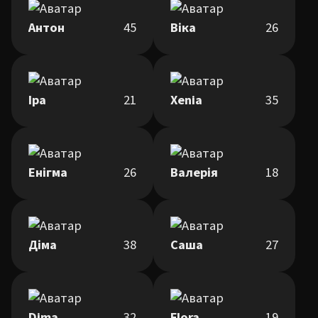
Антон
45
Віка
26
Іра
21
Xenia
35
Енігма
26
Валерія
18
Діма
38
Саша
27
Dima
32
Flora
19