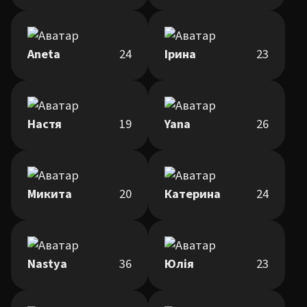
Aneta
24
Ірина
23
Настя
19
Yana
26
Микита
20
Катерина
24
Nastya
36
Юлія
23