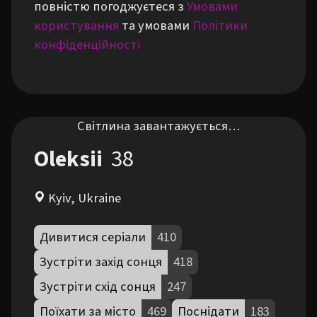
повністю погоджуєтеся з
Умовами
користування
та умовами
Політики
конфіденційності
Світлина завантажується…
Oleksii
38
Kyiv, Ukraine
Дивитися серіали
410
Зустріти захід сонця
418
Зустріти схід сонця
247
Поїхати за місто
469
Поснідати
183