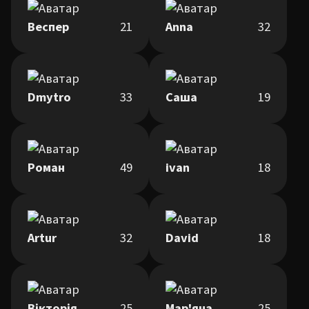
Веспер
21
Anna
32
Dmytro
33
Саша
19
Роман
49
ivan
18
Artur
32
David
18
Вікторія
25
Мар'яна
25