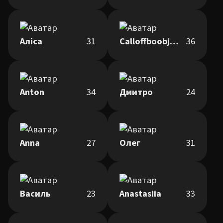
Аліса
31
Calloffboobjans
36
Anton
34
Дмитро
24
Anna
27
Олег
31
Василь
23
Anastasiia
33