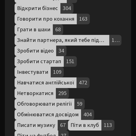
Відкрити бізнес
304
Говорити про кохання
163
Грати в шахи
68
Знайти партнера, який тебе підтримує
190
Зробити відео
34
Зробити стартап
151
Інвестувати
109
Навчатися англійської
472
Нетворкатися
295
Обговорювати релігії
59
Обмінюватися досвідом
404
Писати музику
67
Піти в клуб
113
Піти на футбол
27