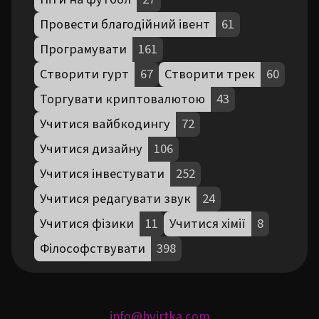
Провести благодійний івент
61
Програмувати
161
Створити гурт
67
Створити трек
60
Торгувати криптовалютою
43
Учитися вайбкодингу
72
Учитися дизайну
106
Учитися інвестувати
252
Учитися редагувати звук
24
Учитися фізики
11
Учитися хімії
8
Філософствувати
398
info@hvirtka.com