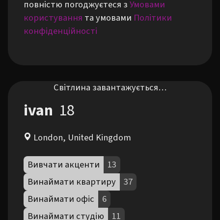
повністю погоджуєтеся з
Умовами
користування
та умовами
Політики
конфіденційності
Світлина завантажується…
ivan
18
London, United Kingdom
Вивчати акценти
13
Винаймати квартиру
37
Винаймати офіс
6
Винаймати студію
11