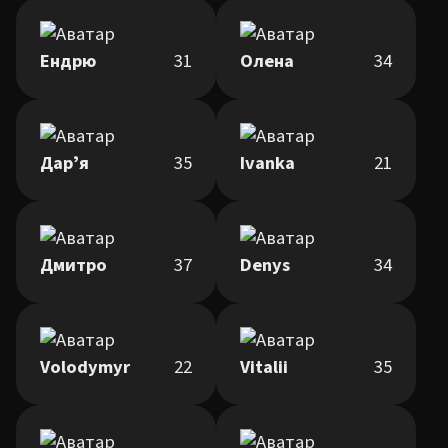
Ендрю
31
Олена
34
Дарʼя
35
Ivanka
21
Дмитро
37
Denys
34
Volodymyr
22
Vitalii
35