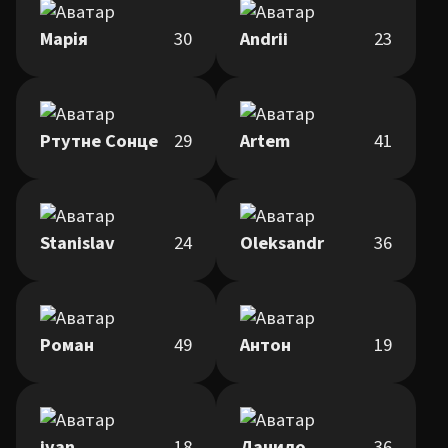
Марія
30
Andrii
23
Ртутне Сонце
29
Artem
41
Stanislav
24
Oleksandr
36
Роман
49
Антон
19
ivan
18
Данило
36