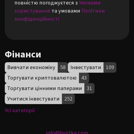
повністю погоджуєтеся з
Умовами
користування
та умовами
Політики
конфіденційності
Фінанси
Вивчати економіку
58
Інвестувати
109
Торгувати криптовалютою
43
Торгувати цінними паперами
31
Учитися інвестувати
252
Усі категорії
info@hvirtka.com