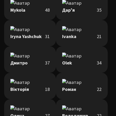
Mykola
48
Дарʼя
35
Iryna Yashchuk
31
Ivanka
21
Дмитро
37
Olek
34
Вікторія
18
Роман
22
Олена
27
Володимир
22