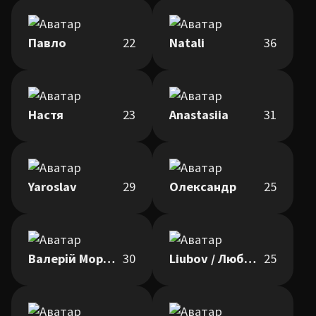
Павло
22
Natali
36
Настя
23
Anastasiia
31
Yaroslav
29
Олександр
25
Валерій Моргун
30
Liubov / Любов
25