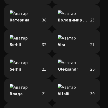
Катерина
38
Володимир Сукмановський
23
Serhii
32
Vira
21
Serhii
21
Oleksandr
25
Влада
21
Vitalii
39