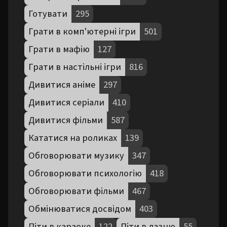
Готувати
295
Грати в комп'ютерні ігри
501
Грати в мафію
127
Грати в настільні ігри
816
Дивитися аніме
297
Дивитися серіали
410
Дивитися фільми
587
Кататися на роликах
139
Обговорювати музику
347
Обговорювати психологію
418
Обговорювати фільми
467
Обмінюватися досвідом
403
Піти в караоке
122
Піти в лазню
55