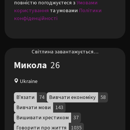
повністю погоджуєтеся з
Умовами
користування
та умовами
Політики
конфіденційності
Світлина завантажується…
Микола
26
Ukraine
В'язати
74
Вивчати економіку
58
Вивчати мови
143
Вишивати хрестиком
37
Говорити про життя
1035