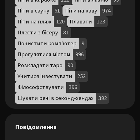
Піти в сауну
61
Піти на каву
974
Піти на пляж
120
Плавати
123
Плести з бісеру
81
Почистити комп'ютер
9
Прогулятися містом
996
Розкладати таро
90
Учитися інвестувати
252
Філософствувати
396
Шукати речі в секонд-хендах
392
Повідомлення