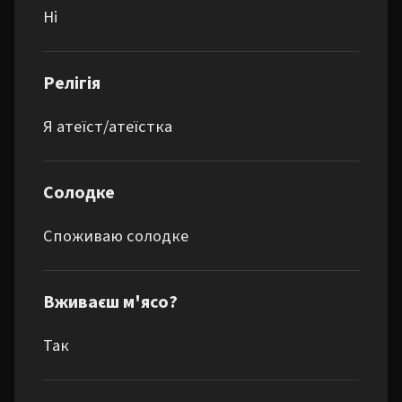
Ні
Релігія
Я атеїст/атеїстка
Солодке
Споживаю солодке
Вживаєш м'ясо?
Так