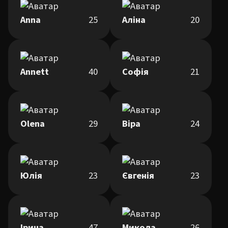
Anna
25
Аліна
20
Annett
40
Софія
21
Olena
29
Віра
24
Юлія
23
Євгенія
23
Ірина
47
Микола
26