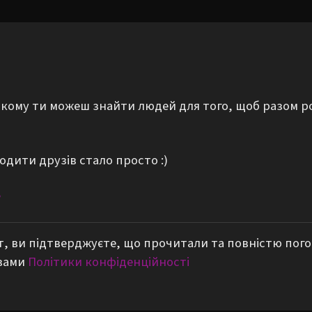
а якому ти можеш знайти людей для того, щоб разом р
одити друзів стало просто :)
е
, ви підтверджуєте, що прочитали та повністю пог
вами
Політики конфіденційності