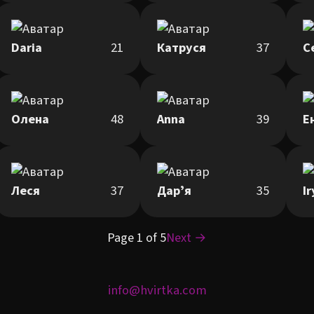
Daria
21
Катруся
37
С
Олена
48
Anna
39
Е
Леся
37
Дарʼя
35
I
Page 1 of 5
Next →
info@hvirtka.com