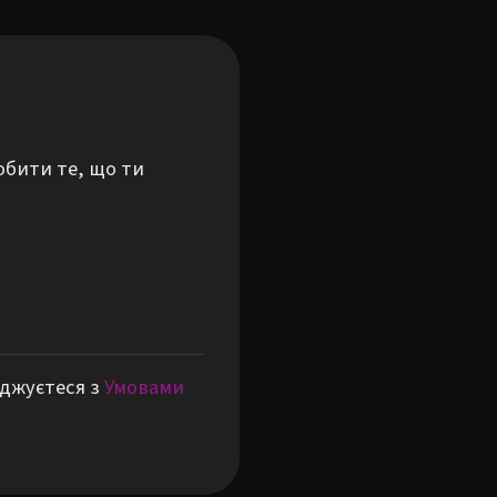
обити те, що ти
оджуєтеся з
Умовами