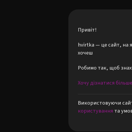
Привіт!
hvirtka — це сайт, н
хочеш
Робимо так, щоб знах
Хочу дізнатися більш
Використовуючи сайт
користування
та умо