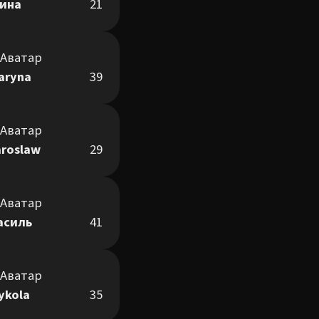
рина
21
aryna
39
aroslaw
29
асиль
41
ykola
35