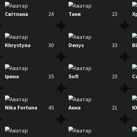
Світлана
24
Таня
23
Х
Khrystyna
30
Denys
33
В
Ірина
35
Sofi
23
Nika Fortuna
45
Анна
21
Ю