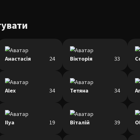
тувати
Анастасія
24
Вікторія
33
С
Alex
34
Тетяна
34
A
Ilya
19
Віталій
39
O