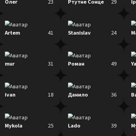
Олег
23
Ртутне Сонце
29
І
Artem
41
Stanislav
24
M
mur
31
Роман
49
Y
ivan
18
Данило
36
В
Mykola
25
Lado
39
M