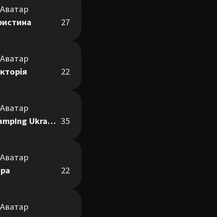
ристина
27
ікторія
22
Camping Ukraine
35
ра
22