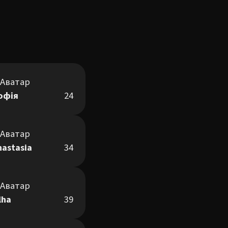
офія
24
nastasia
34
lha
39