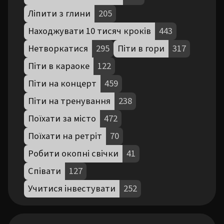
Ліпити з глини
205
Находжувати 10 тисяч кроків
443
Нетворкатися
295
Піти в гори
317
Піти в караоке
122
Піти на концерт
459
Піти на тренування
238
Поїхати за місто
472
Поїхати на ретріт
70
Робити окопні свічки
41
Співати
127
Учитися інвестувати
252