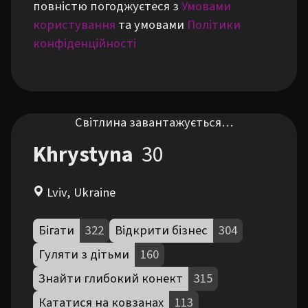
повністю погоджуєтеся з
Умовами
користування
та умовами
Політики
конфіденційності
Світлина завантажується…
Khrystyna
30
Lviv, Ukraine
Бігати
322
Відкрити бізнес
304
Гуляти з дітьми
160
Знайти глибокий конект
315
Кататися на ковзанах
113