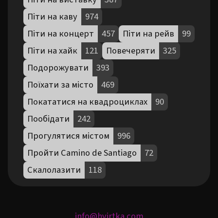
Піти на каву
974
Піти на концерт
457
Піти на рейв
99
Піти на хайк
121
Повечеряти
325
Подорожувати
393
Поїхати за місто
469
Покататися на квадроциклах
90
Пообідати
242
Прогулятися містом
996
Пройти Camino de Santiago
72
Скалолазити
118
info@hvirtka.com