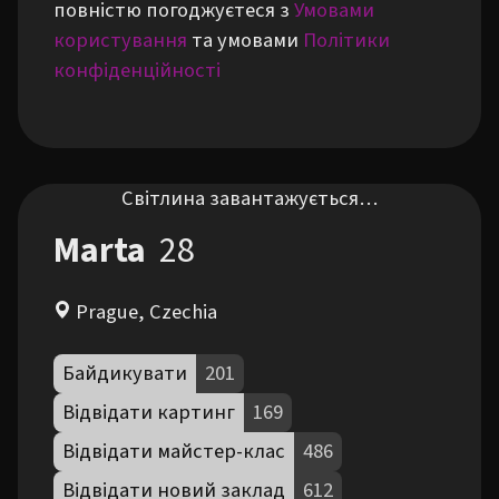
повністю погоджуєтеся з
Умовами
користування
та умовами
Політики
конфіденційності
Світлина завантажується…
Marta
28
Prague, Czechia
Байдикувати
201
Відвідати картинг
169
Відвідати майстер-клас
486
Відвідати новий заклад
612