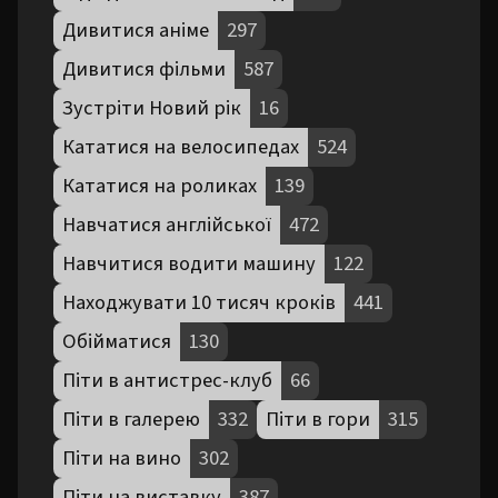
Дивитися аніме
297
Дивитися фільми
587
Зустріти Новий рік
16
Кататися на велосипедах
524
Кататися на роликах
139
Навчатися англійської
472
Навчитися водити машину
122
Находжувати 10 тисяч кроків
441
Обійматися
130
Піти в антистрес-клуб
66
Піти в галерею
332
Піти в гори
315
Піти на вино
302
Піти на виставку
387