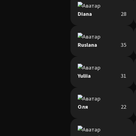
Diana
28
Ruslana
35
Yuliia
31
Оля
22