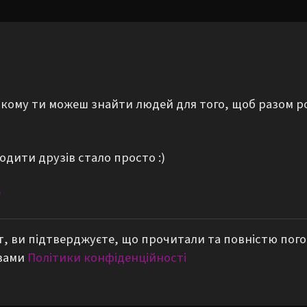
а якому ти можеш знайти людей для того, щоб разом р
одити друзів стало просто :)
е
, ви підтверджуєте, що прочитали та повністю пог
вами
Політики конфіденційності