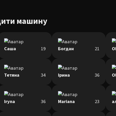
дити машину
Саша
19
Богдан
21
O
Тетяна
34
Ірина
36
O
Iryna
36
Mariana
23
а