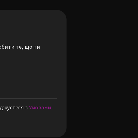
обити те, що ти
оджуєтеся з
Умовами