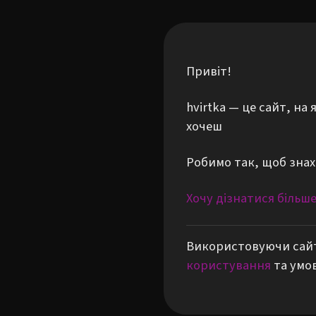
Привіт!
hvirtka — це сайт, н
хочеш
Робимо так, щоб знах
Хочу дізнатися більш
Використовуючи сайт
користування
та умо