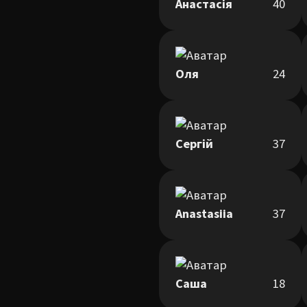
Анастасія
40
Оля
24
Сергій
37
Anastasiia
37
Саша
18