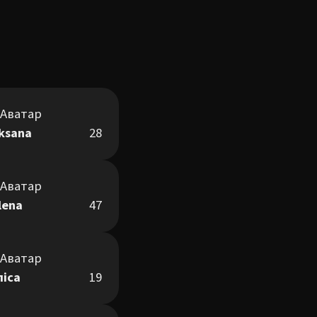
ksana
28
lena
47
ліса
19