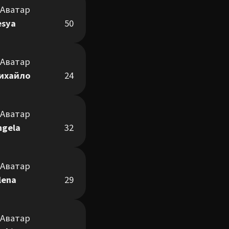
esya
50
ихайло
24
ngela
32
lena
29