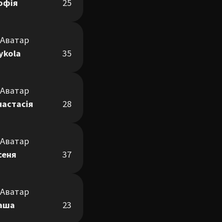
офія
25
ykola
35
настасія
28
сеня
37
аша
23