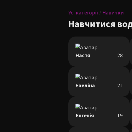
Усі категорії
/
Навички
Навчитися во
Настя
28
Евеліна
21
Євгенія
19