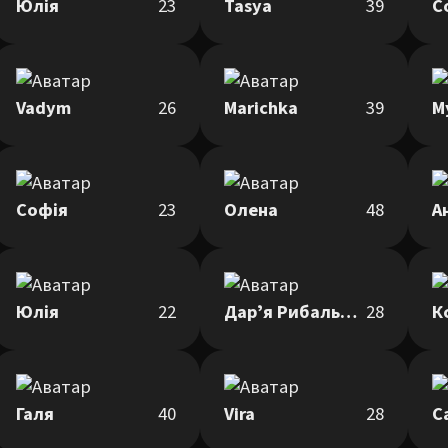
Юлія
23
Tasya
39
С
Vadym
26
Marichka
39
M
Софія
23
Олена
48
А
Юлія
22
Дарʼя Рибальченко
28
К
Галя
40
Vira
28
С