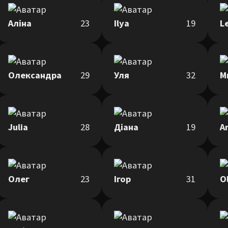
Аліна
23
Ilya
19
L
Олександра
29
Уля
32
М
Julia
28
Діана
19
A
Олег
23
Ігор
31
O