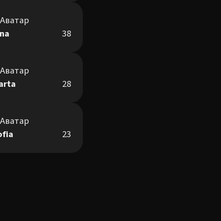
nna
38
arta
28
ofia
23