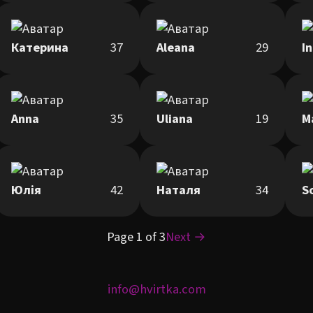
Катерина
37
Aleana
29
I
Anna
35
Uliana
19
M
Юлія
42
Наталя
34
S
Page 1 of 3
Next →
info@hvirtka.com