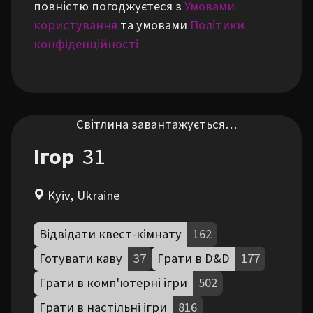
повністю погоджуєтеся з
Умовами
користування
та умовами
Політики
конфіденційності
Світлина завантажується…
Ігор
31
Kyiv, Ukraine
Відвідати квест-кімнату
162
Готувати каву
37
Грати в D&D
177
Грати в комп'ютерні ігри
502
Грати в настільні ігри
816