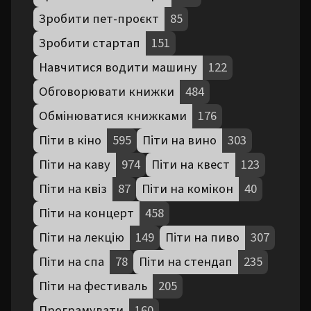
Зробити пет-проєкт
85
Зробити стартап
151
Навчитися водити машину
122
Обговорювати книжки
484
Обмінюватися книжками
176
Піти в кіно
595
Піти на вино
303
Піти на каву
974
Піти на квест
123
Піти на квіз
87
Піти на комікон
40
Піти на концерт
458
Піти на лекцію
149
Піти на пиво
307
Піти на спа
78
Піти на стендап
235
Піти на фестиваль
205
Програмувати
160