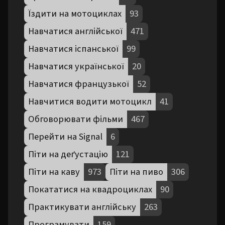
Їздити на мотоциклах
93
Навчатися англійської
471
Навчатися іспанської
99
Навчатися української
20
Навчатися французької
52
Навчитися водити мотоцикл
41
Обговорювати фільми
467
Перейти на Signal
6
Піти на деґустацію
121
Піти на каву
973
Піти на пиво
306
Покататися на квадроциклах
90
Практикувати англійську
263
Програмувати
159