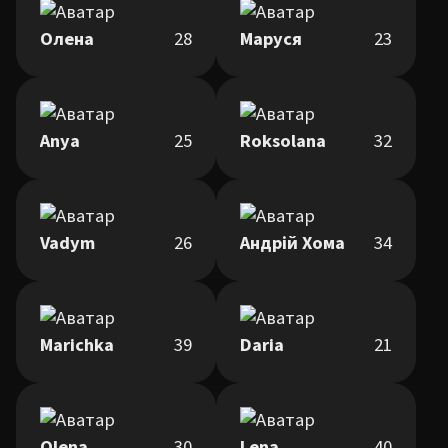
Олена
28
Маруся
23
Anya
25
Roksolana
32
Vadym
26
Андрій Хома
34
Marichka
39
Daria
21
Olena
30
Lena
40