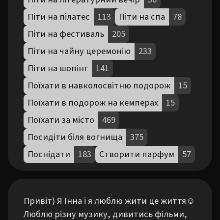
Піти на пілатес
113
Піти на спа
78
Піти на фестиваль
205
Піти на чайну церемонію
233
Піти на шопінг
141
Поїхати в навколосвітню подорож
15
Поїхати в подорож на кемперах
15
Поїхати за місто
469
Посидіти біля вогнища
375
Поснідати
183
Створити парфум
57
Привіт) Я Інна і я люблю жити це життя☺️ 
Люблю різну музику, дивитись фільми, 