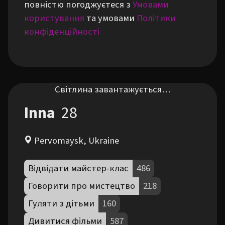
повністю погоджуєтеся з
Умовами
користування
та умовами
Політики
конфіденційності
Світлина завантажується…
Inna
28
Pervomaysk, Ukraine
Відвідати майстер-клас
486
Говорити про мистецтво
218
Гуляти з дітьми
160
Дивитися фільми
587