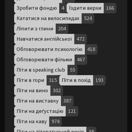
Зробити фондю
4
Їздити верхи
166
Кататися на велосипедах
524
Ліпити з глини
204
Навчатися англійської
472
Обговорювати психологію
418
Обговорювати фільми
467
Піти в speaking club
55
Піти в гори
315
Піти в похід
193
Піти на вино
302
Піти на виставку
387
Піти на деґустацію
121
Піти на каву
974
Піти на літературний вечір
38