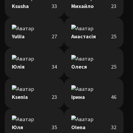
Ksusha
33
Михайло
23
Yuliia
27
Анастасія
25
Юлія
34
Олеся
25
Ksenia
23
Ірина
46
Юля
35
Olena
32