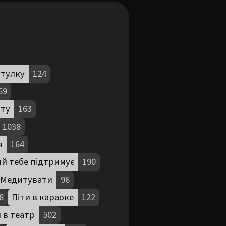
итулку
124
69
ату
163
1038
я
164
й тебе підтримує
190
Медитувати
96
8
Піти в караоке
122
 в театр
502