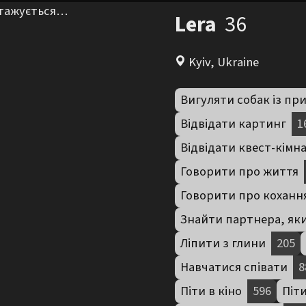
нтажується…
Lera
36
Kyiv, Ukraine
Вигуляти собак із пр
Відвідати картинг
1
Відвідати квест-кімн
Говорити про життя
Говорити про коханн
Знайти партнера, яки
Ліпити з глини
205
Навчатися співати
8
Піти в кіно
596
Піти