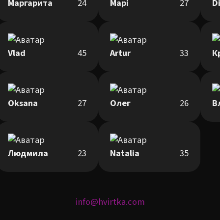
Маргарита
24
Марі
27
D
Vlad
45
Artur
33
К
Oksana
27
Олег
26
В
Людмила
23
Natalia
35
info@hvirtka.com