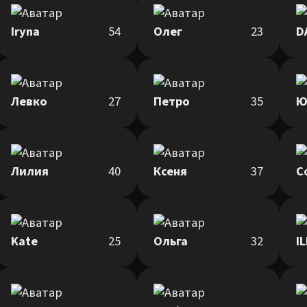
Iryna
54
Олег
23
D
Левко
27
Петро
35
Ю
Лилия
40
Ксеня
37
С
Kate
25
Ольга
32
IL