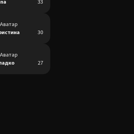
ina
33
ристина
30
ладко
27