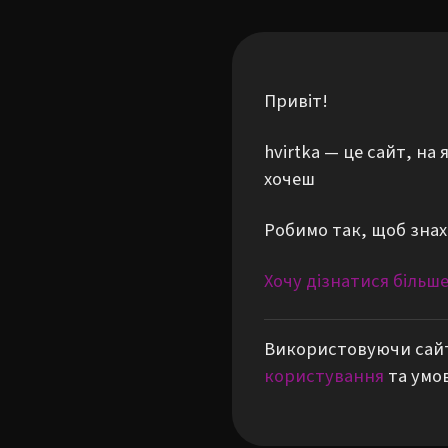
Привіт!
hvirtka — це сайт, н
хочеш
Робимо так, щоб знах
Хочу дізнатися більш
Використовуючи сайт
користування
та умо