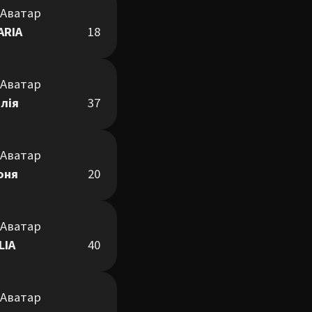
ARIA
18
лія
37
оня
20
LIA
40