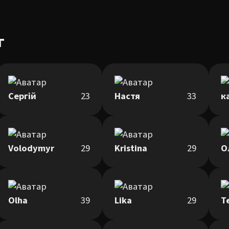
г
Сергій
23
Настя
33
к
Volodymyr
29
Kristina
29
О
Olha
39
Lika
29
T