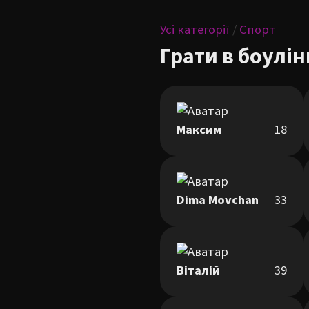
Усі категорії
/
Спорт
Грати в боулін
Максим
18
Dima Movchan
33
Віталій
39