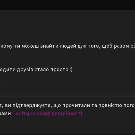
а якому ти можеш знайти людей для того, щоб разом р
одити друзів стало просто :)
е
, ви підтверджуєте, що прочитали та повністю пог
вами
Політики конфіденційності