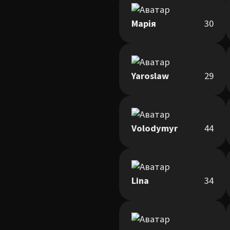
Марія
30
Yaroslaw
29
Volodymyr
44
Lina
34