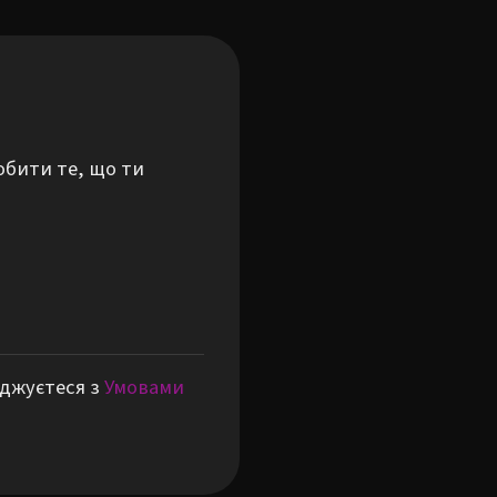
обити те, що ти
оджуєтеся з
Умовами