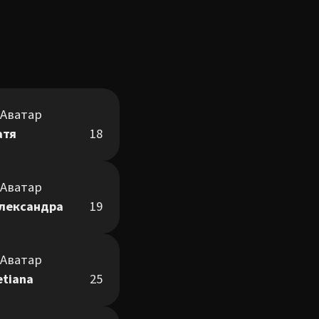
атя
18
лександра
19
etiana
25