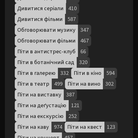
Дивитися серіали
410
Дивитися фільми
587
Обговорювати музику
347
Обговорювати фільми
467
Піти в антистрес-клуб
66
Піти в ботанічний сад
320
Піти в галерею
332
Піти в кіно
594
Піти в театр
499
Піти на вино
302
Піти на виставку
387
Піти на деґустацію
121
Піти на екскурсію
252
Піти на каву
974
Піти на квест
123
Піти на концерт
457