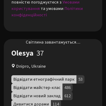
повністю погоджуєтеся з
Умовами
користування
та умовами
Політики
конфіденційності
Світлина завантажується…
Olesya
37
Dnipro, Ukraine
Відвідати етнографічний парк
53
Відвідати майстер-клас
486
Відвідати новий заклад
612
Дивитися дорами
114