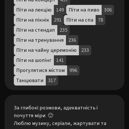
Піти на лекцію
149
Піти на пиво
306
Піти на пікнік
291
Піти на спа
78
Піти на стендап
235
Піти на тренування
236
Піти на чайну церемонію
233
Піти на шопінг
141
Прогулятися містом
996
Танцювати
317
За глибокі розмови, адекватність і 
почуття міри  🙂

Люблю музику, серіали, жартувати та 