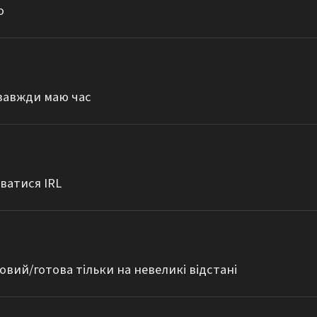
о
 завжди маю час
уватися IRL
овий/готова тільки на невеликі відстані