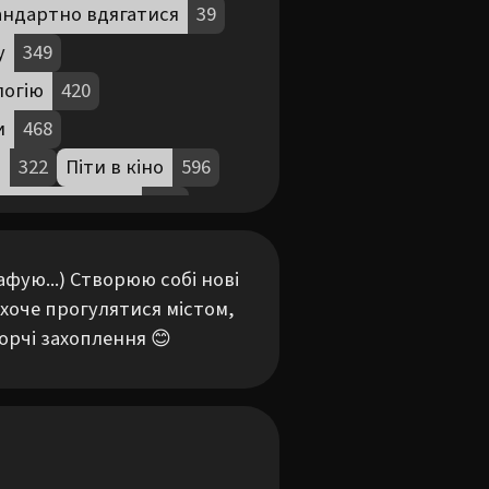
андартно вдягатися
39
у
349
логію
420
и
468
д
322
Піти в кіно
596
ти на виставку
390
ти на квест
124
ую...) Створюю собі нові 
оїхати за місто
470
 хоче прогулятися містом, 
997
орчі захоплення 😊
60
8
Фотографувати
158
чі в секонд-хендах
393