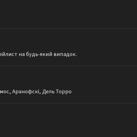
ейлист на будь-який випадок.
імос, Аранофскі, Дель Торро