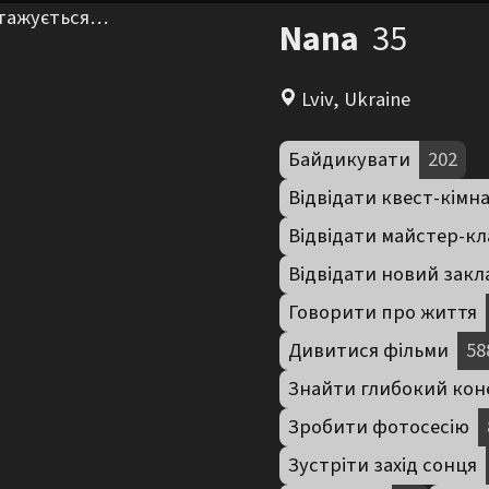
нтажується…
Nana
35
Lviv, Ukraine
Байдикувати
202
Відвідати квест-кімн
Відвідати майстер-кл
Відвідати новий закл
Говорити про життя
Дивитися фільми
58
Знайти глибокий кон
Зробити фотосесію
Зустріти захід сонця