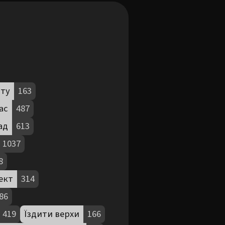
ату
163
ас
487
ад
613
1037
8
ект
314
86
419
Їздити верхи
166