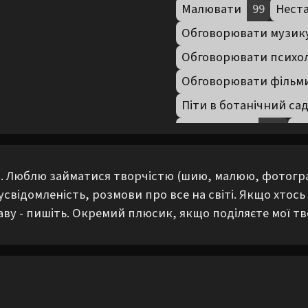
Малювати
99
Нест
Обговорювати музик
Обговорювати психо
Обговорювати фільм
Піти в ботанічний са
Піти в театр
500
Пі
Піти на каву
976
Пі
. Люблю займатися творчістю (шию, малюю, фотограф
Піти на пікнік
293
П
 усвідомленість, розмови про все на світі. Якщо хтось
Прогулятися містом
аву - пишіть. Окремий плюсик, якщо поділяєте мої тв
Робити DIY-проєкти
Філософствувати
39
Шити
33
Шукати ре
Шукати сенс
32