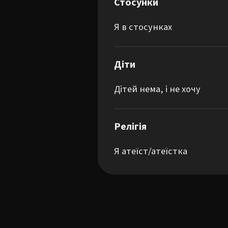
Стосунки
Я в стосунках
Діти
Дітей нема, і не хочу
Релігія
Я атеїст/атеїстка