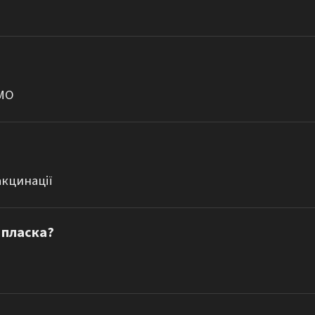
ГМО
акцинації
 пласка?