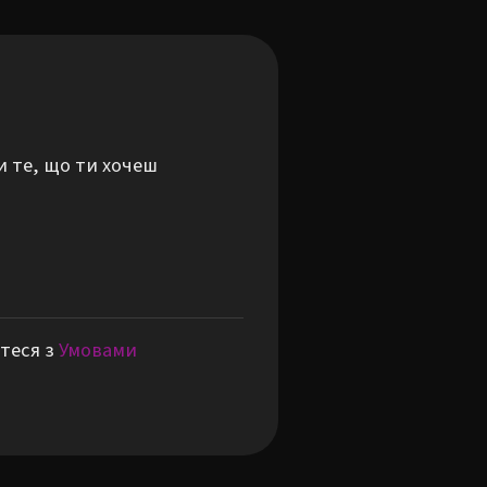
и те, що ти хочеш
теся з
Умовами