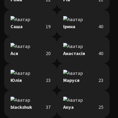
Саша
19
Ірина
40
Ася
20
Анастасія
40
Юлія
23
Маруся
23
blackshuk
37
Anya
25