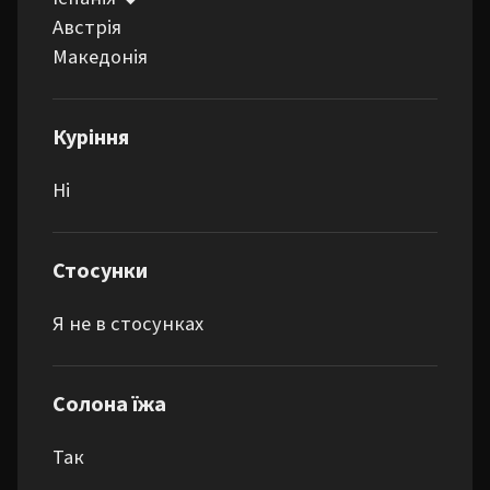
Австрія

Македонія
Куріння
Ні
Стосунки
Я не в стосунках
Солона їжа
Так