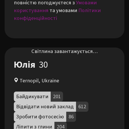
повністю погоджуєтеся з
Умовами
користування
та умовами
Політики
конфіденційності
Світлина завантажується…
Юлія
30
Ternopil, Ukraine
Байдикувати
201
Відвідати новий заклад
612
Зробити фотосесію
86
Ліпити з глини
204