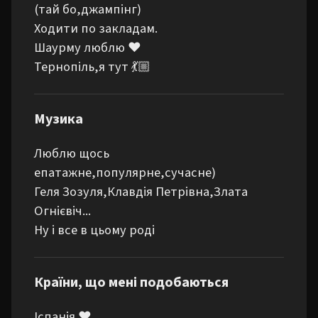
(тай бо,джампінг)

Ходити по закладам.

Шаурму люблю ❤️

Тернопіль,я тут 💃🏼
Музика
Люблю щось 
епатажне,популярне,сучасне)

Геля Зозуля,Клавдія Петрівна,Злата 
Огнієвіч...

Ну і все в цьому роді
Країни, що мені подобаються
Іспанія ❤️
