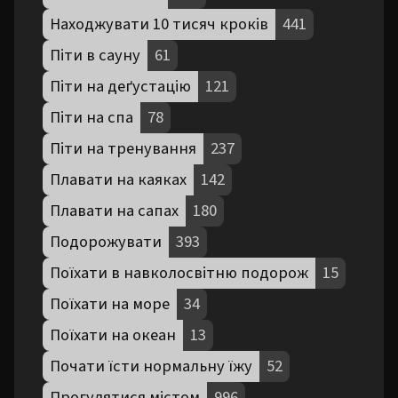
Находжувати 10 тисяч кроків
441
Піти в сауну
61
Піти на деґустацію
121
Піти на спа
78
Піти на тренування
237
Плавати на каяках
142
Плавати на сапах
180
Подорожувати
393
Поїхати в навколосвітню подорож
15
Поїхати на море
34
Поїхати на океан
13
Почати їсти нормальну їжу
52
Прогулятися містом
996