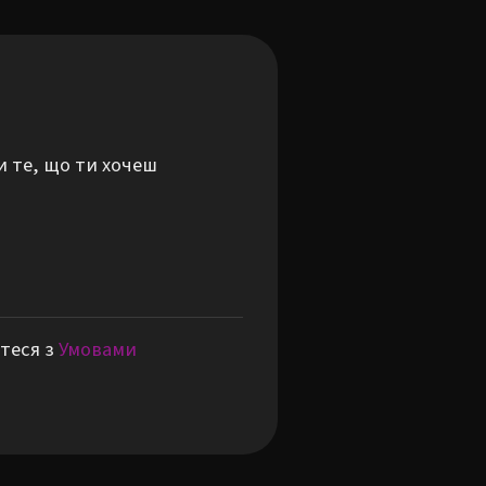
и те, що ти хочеш
теся з
Умовами