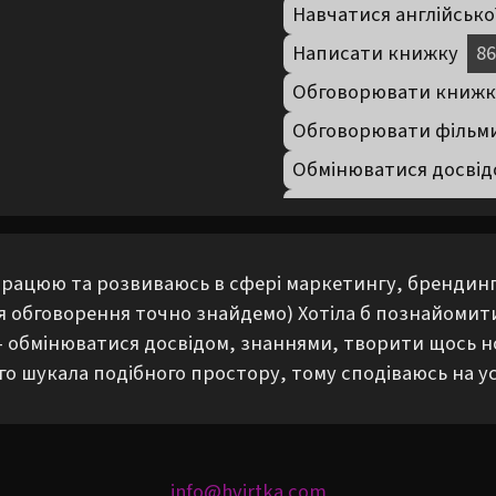
Навчатися англійсько
Написати книжку
86
Обговорювати книж
Обговорювати фільм
Обмінюватися досвід
Обмінюватися книжк
Обмінюватися реком
 працюю та розвиваюсь в сфері маркетингу, брендинг
Піти на літературний
ля обговорення точно знайдемо) Хотіла б познайомит
Повечеряти
326
По
- обмінюватися досвідом, знаннями, творити щось но
Практикувати англій
го шукала подібного простору, тому сподіваюсь на у
Прогулятися містом
Прочитати лекцію
2
Учитися дизайну
10
info@hvirtka.com