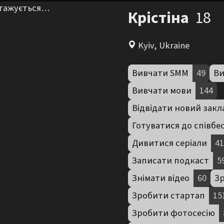
нтажується…
Крістіна
18
Kyiv, Ukraine
Вивчати SMM
49
Ви
Вивчати мови
144
Відвідати новий закл
Готуватися до співбес
Дивитися серіали
41
Записати подкаст
5
Знімати відео
60
Зр
Зробити стартап
15
Зробити фотосесію