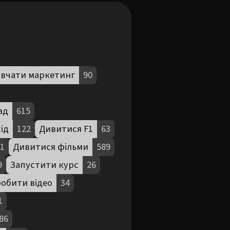
вчати маркетинг
90
ад
615
ід
122
Дивитися F1
63
1
Дивитися фільми
589
9
Запустити курс
26
обити відео
34
1
86