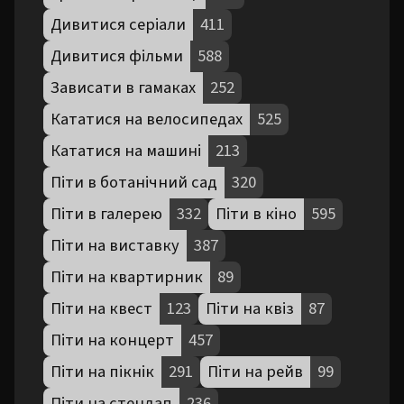
Дивитися серіали
411
Дивитися фільми
588
Зависати в гамаках
252
Кататися на велосипедах
525
Кататися на машині
213
Піти в ботанічний сад
320
Піти в галерею
332
Піти в кіно
595
Піти на виставку
387
Піти на квартирник
89
Піти на квест
123
Піти на квіз
87
Піти на концерт
457
Піти на пікнік
291
Піти на рейв
99
Піти на стендап
236