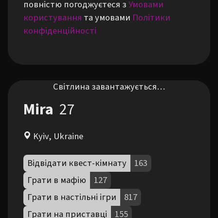
повністю погоджуєтеся з
Умовами
користування
та умовами
Політики
конфіденційності
Світлина завантажується…
Mira
27
Kyiv, Ukraine
Відвідати квест-кімнату
163
Грати в мафію
127
Грати в настільні ігри
817
Грати на приставці
155