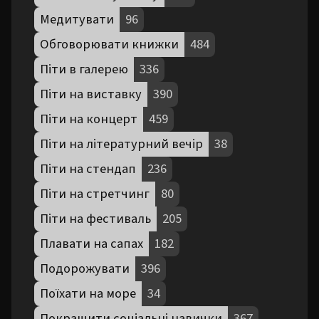
Медитувати
96
Обговорювати книжки
484
Піти в галерею
336
Піти на виставку
390
Піти на концерт
459
Піти на літературний вечір
38
Піти на стендап
236
Піти на стретчинг
80
Піти на фестиваль
205
Плавати на сапах
182
Подорожувати
396
Поїхати на море
34
Покращити соціальні навички
367