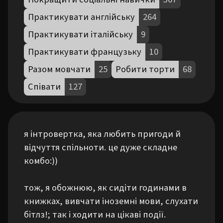
Практикувати англійську
264
Практикувати італійську
9
Практикувати французьку
10
Разом мовчати
25
Робити торти
68
Співати
127
я інтровертка, яка любить пригоди й 
відчуття спільноти. це дуже складне 
комбо:))

тож, я обожнюю, як сидіти годинами в 
книжках, вивчати іноземні мови, слухати 
бітлз!; так і ходити на цікаві події. 