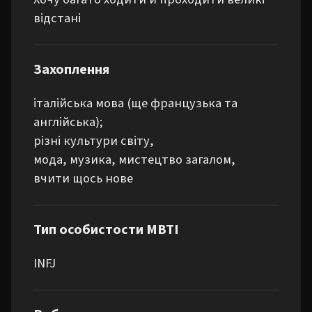
відстані
Захоплення
італійська мова (ще французька та 
англійська);

різні культури світу,

мода, музика, мистецтво загалом,

вчити щось нове
Тип особистости MBTI
INFJ