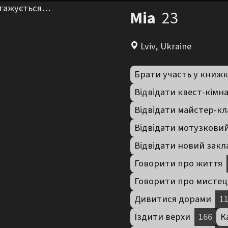
нтажується…
Mia
23
Lviv, Ukraine
Брати участь у книжк
Відвідати квест-кімн
Відвідати майстер-кл
Відвідати мотузкови
Відвідати новий закл
Говорити про життя
Говорити про мистец
Дивитися дорами
1
Їздити верхи
166
К