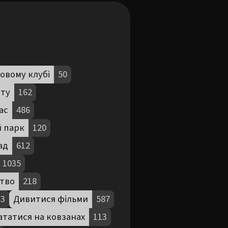
овому клубі
50
ату
162
ас
486
й парк
120
ад
612
1035
тво
218
13
Дивитися фільми
587
ататися на ковзанах
113