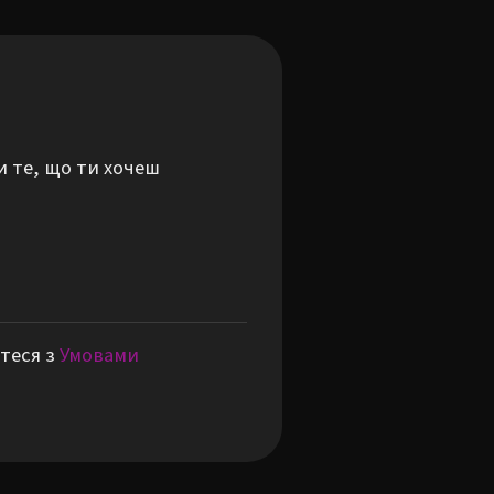
и те, що ти хочеш
теся з
Умовами