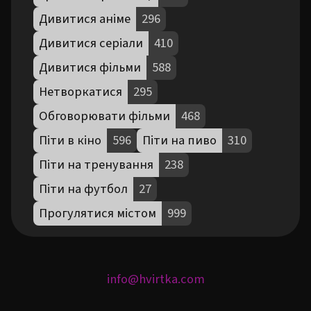
Дивитися аніме
296
Дивитися серіали
410
Дивитися фільми
588
Нетворкатися
295
Обговорювати фільми
468
Піти в кіно
596
Піти на пиво
310
Піти на тренування
238
Піти на футбол
27
Прогулятися містом
999
info@hvirtka.com