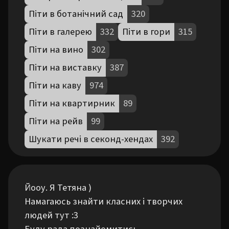
Піти в ботанічний сад
320
Піти в галерею
332
Піти в гори
315
Піти на вино
302
Піти на виставку
387
Піти на каву
974
Піти на квартирник
89
Піти на рейв
99
Шукати речі в секонд-хендах
392
Йооу. Я Тетяна )

Намагаюсь знайти класних і творчих 
людей тут :3
