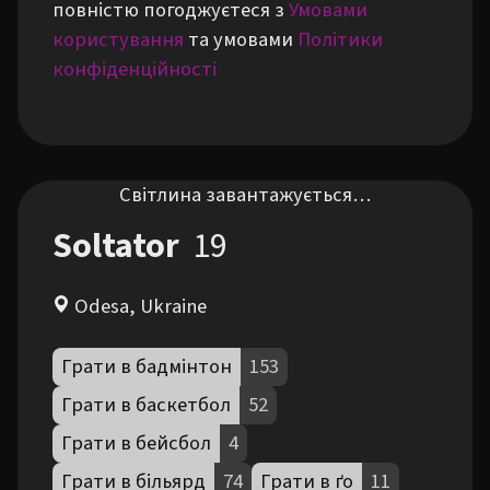
повністю погоджуєтеся з
Умовами
користування
та умовами
Політики
конфіденційності
Світлина завантажується…
Soltator
19
Odesa, Ukraine
Грати в бадмінтон
153
Грати в баскетбол
52
Грати в бейсбол
4
Грати в більярд
74
Грати в ґо
11