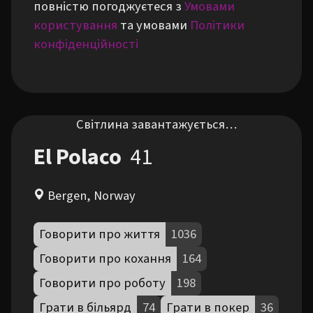
повністю погоджуєтеся з
Умовами
користування
та умовами
Політики
конфіденційності
Світлина завантажується…
El Polaco
41
Bergen, Norway
Говорити про життя
1036
Говорити про кохання
164
Говорити про роботу
198
Грати в більярд
74
Грати в покер
36