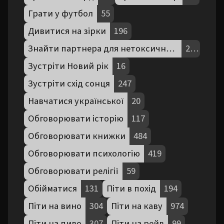
Грати у футбол
55
Дивитися на зірки
196
Знайти партнера для нетоксичної комунікації
254
Зустріти Новий рік
16
Зустріти схід сонця
247
Навчатися української
20
Обговорювати історію
117
Обговорювати книжки
484
Обговорювати психологію
419
Обговорювати релігії
59
Обійматися
131
Піти в похід
194
Піти на вино
304
Піти на каву
974
Піти на пиво
307
Піти на рейв
99