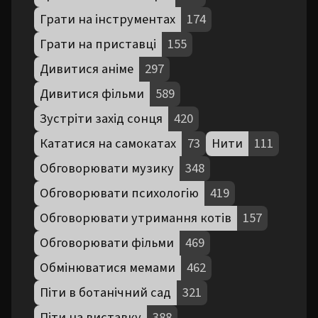
Грати на інструментах
174
Грати на приставці
155
Дивитися аніме
297
Дивитися фільми
589
Зустріти захід сонця
420
Кататися на самокатах
73
Нити
111
Обговорювати музику
348
Обговорювати психологію
419
Обговорювати утримання котів
157
Обговорювати фільми
469
Обмінюватися мемами
462
Піти в ботанічний сад
321
Піти на виставку
388