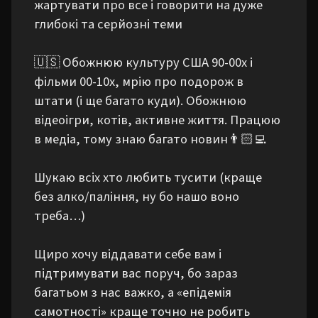
жартувати про все і говорити на дуже 
глибокі та серйозні теми

🇺🇸 Обожнюю культуру США 90-00х і 
фільми 00-10х, мрію про подорож в 
штати (і ще багато куди). Обожнюю 
відеоігри, котів, активне життя. Працюю 
в медіа, тому знаю багато новин👨🏻‍💻

Шукаю всіх хто любить тусити (краще 
без алко/паління, ну бо нашо воно 
треба…)

Щиро хочу віддавати себе вам і 
підтримувати вас поруч, бо зараз 
багатьом з нас важко, а «епідемія 
самотності» краще точно не робить
