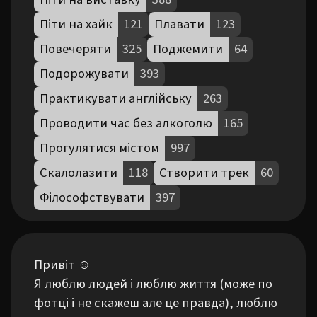
Піти на хайк
121
Плавати
123
Повечеряти
325
Поджемити
64
Подорожувати
393
Практикувати англійську
263
Проводити час без алкоголю
165
Прогулятися містом
997
Скалолазити
118
Створити трек
60
Філософствувати
397
Привіт ☺️

Я люблю людей і люблю життя (може по 
фотці і не скажеш але це правда), люблю 