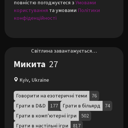
повністю погоджуєтеся з
Умовами
користування
та умовами
Політики
конфіденційності
Світлина завантажується…
Микита
27
Kyiv, Ukraine
Говорити на езотеричні теми
76
Грати в D&D
177
Грати в більярд
74
Грати в комп'ютерні ігри
502
Грати в настільні ігри
817