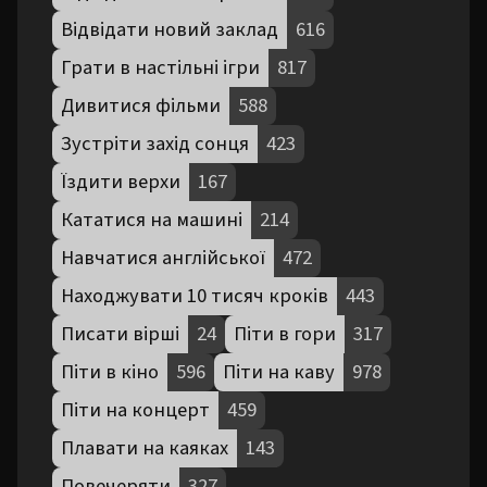
Відвідати новий заклад
616
Грати в настільні ігри
817
Дивитися фільми
588
Зустріти захід сонця
423
Їздити верхи
167
Кататися на машині
214
Навчатися англійської
472
Находжувати 10 тисяч кроків
443
Писати вірші
24
Піти в гори
317
Піти в кіно
596
Піти на каву
978
Піти на концерт
459
Плавати на каяках
143
Повечеряти
327