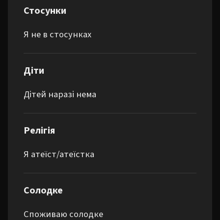
Стосунки
Я не в стосунках
Діти
Дітей наразі нема
Релігія
Я атеїст/атеїстка
Солодке
Споживаю солодке