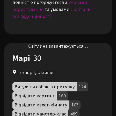
повністю погоджуєтеся з
Умовами
користування
та умовами
Політики
конфіденційності
Світлина завантажується…
Марі
30
Ternopil, Ukraine
Вигуляти собак із притулку
124
Відвідати картинг
169
Відвідати квест-кімнату
163
Відвідати майстер-клас
489