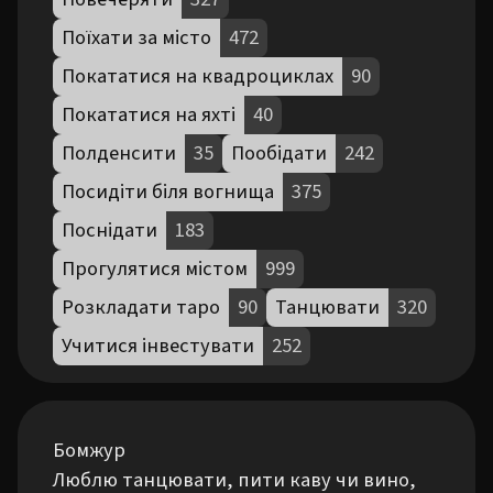
Поїхати за місто
472
Покататися на квадроциклах
90
Покататися на яхті
40
Полденсити
35
Пообідати
242
Посидіти біля вогнища
375
Поснідати
183
Прогулятися містом
999
Розкладати таро
90
Танцювати
320
Учитися інвестувати
252
Бомжур 

Люблю танцювати, пити каву чи вино, 