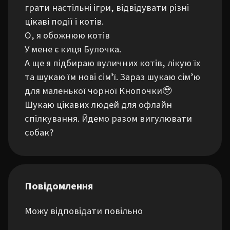
грати настільні ігри, відвідувати різні 
цікаві події і котів. 

О, я обожнюю котів

У мене є киця Булочка. 

А ще я підбираю вуличних котів, лікую їх 
та шукаю їм нові сімʼї. Зараз шукаю сімʼю 
для маленької чорної Кнопочки🥹

Шукаю цікавих людей для офлайн 
спілкування. Йдемо разом вигулювати 
собак?
Повідомлення
Можу відповідати повільно