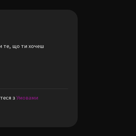
и те, що ти хочеш
теся з
Умовами