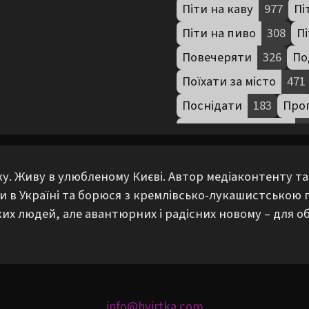
Піти на каву
977
Пі
Піти на пиво
308
Пі
Повечеряти
326
По
Поїхати за місто
471
Поснідати
183
Прог
Тренувати вимову
3
Фотографувати
158
оку. Живу в улюбленому Києві. Автор медіаконтенту та
ни в Україні та борюся з кремлівсько-лукашистською
их людей, але авантюрних і радісних новому – для обм
info@hvirtka.com