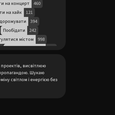
ти на концерт
460
ти на хайк
121
дорожувати
394
Пообідати
242
улятися містом
998
7
Філософствувати
398
 проектів, висвітлюю 
 пропагандою. Шукаю 
іну світлом і енергією без 