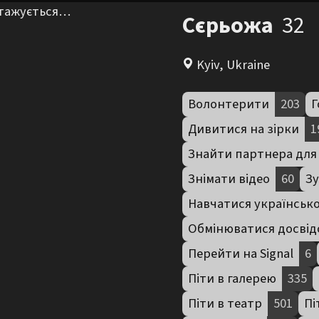
нтажується…
Сєрьожа
32
Kyiv, Ukraine
Волонтерити
203
Г
Дивитися на зірки
1
Знайти партнера для 
Знімати відео
60
Зу
Навчатися українсько
Обмінюватися досвід
Перейти на Signal
6
Піти в галерею
335
Піти в театр
501
Пі