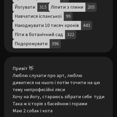
Йогувати
315
Ліпити з глини
205
Навчатися іспанської
99
Находжувати 10 тисяч кроків
443
Піти в ботанічний сад
322
Подорожувати
396
Привіт 👋

Люблю слухати про арт, люблю 
дивитися на нього і потім точити на цю 
тему непрофесійні ляси 

Хочу на йогу, стараюсь зібрати себе  туди

Така ж історія з басейном і горами 

Маю 2 собак і кота