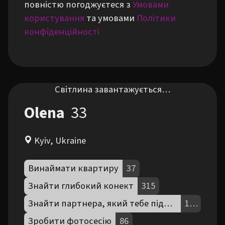
повністю погоджуєтеся з
Умовами
користування
та умовами
Політики
конфіденційності
Світлина завантажується…
Olena
33
Kyiv, Ukraine
Винаймати квартиру
37
Знайти глибокий конект
315
Знайти партнера, який тебе підтримує
190
Зробити фотосесію
86