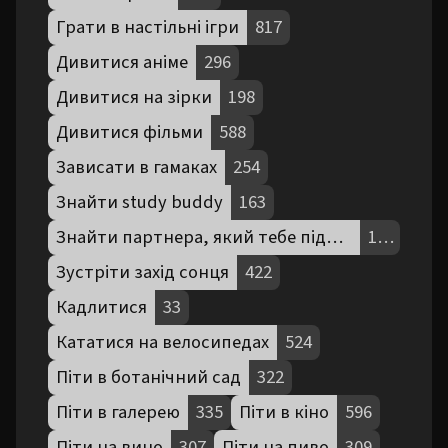
Грати в настільні ігри
817
Дивитися аніме
296
Дивитися на зірки
198
Дивитися фільми
588
Зависати в гамаках
254
Знайти study buddy
163
Знайти партнера, який тебе підтримує
190
Зустріти захід сонця
422
Кадлитися
33
Кататися на велосипедах
524
Піти в ботанічний сад
322
Піти в галерею
335
Піти в кіно
596
Піти на вино
307
Піти на пиво
309