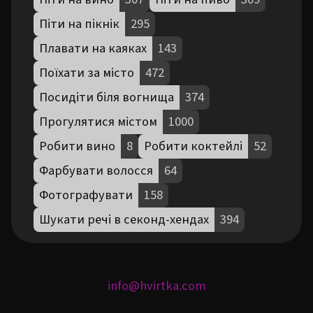
Піти на пікнік
295
Плавати на каяках
143
Поїхати за місто
472
Посидіти біля вогнища
374
Прогулятися містом
1000
Робити вино
8
Робити коктейлі
52
Фарбувати волосся
64
Фотографувати
158
Шукати речі в секонд-хендах
394
info@hvirtka.com