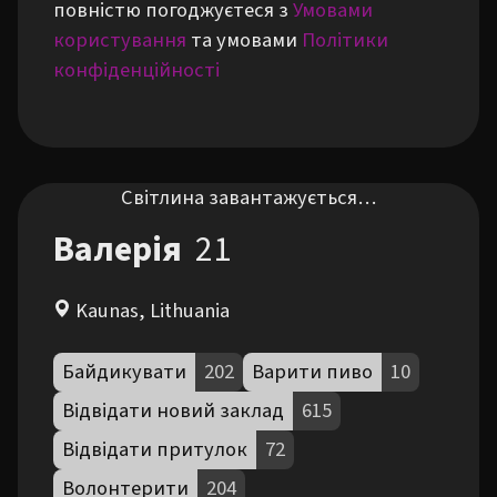
повністю погоджуєтеся з
Умовами
користування
та умовами
Політики
конфіденційності
Світлина завантажується…
Валерія
21
Kaunas, Lithuania
Байдикувати
202
Варити пиво
10
Відвідати новий заклад
615
Відвідати притулок
72
Волонтерити
204