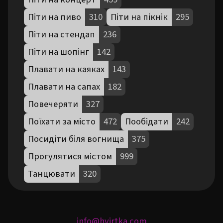
Піти на пиво
310
Піти на пікнік
295
Піти на стендап
236
Піти на шопінг
142
Плавати на каяках
143
Плавати на сапах
182
Повечеряти
327
Поїхати за місто
472
Пообідати
242
Посидіти біля вогнища
375
Прогулятися містом
999
Танцювати
320
info@hvirtka.com