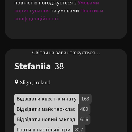
повністю погоджуєтеся з
Умовами
користування
та умовами
Політики
конфіденційності
Світлина завантажується…
Stefaniia
38
Sligo, Ireland
Відвідати квест-кімнату
163
Відвідати майстер-клас
489
Відвідати новий заклад
616
Грати в настільні ігри
817