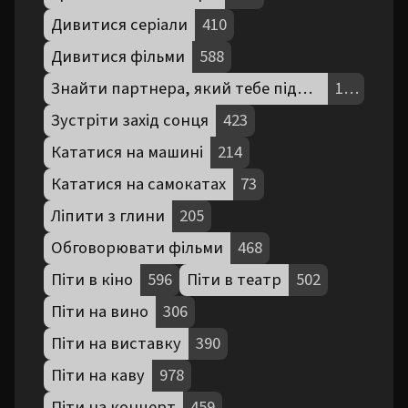
Дивитися серіали
410
Дивитися фільми
588
Знайти партнера, який тебе підтримує
190
Зустріти захід сонця
423
Кататися на машині
214
Кататися на самокатах
73
Ліпити з глини
205
Обговорювати фільми
468
Піти в кіно
596
Піти в театр
502
Піти на вино
306
Піти на виставку
390
Піти на каву
978
Піти на концерт
459