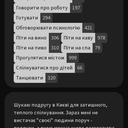
Говорити про роботу
197
Готувати
294
Обговорювати психологію
421
Піти на вино
306
Піти на каву
978
Піти на пиво
310
Піти на спа
79
Прогулятися містом
999
Спілкуватися про дітей
66
Танцювати
320
Шукаю подругу в Києві для затишного, 
теплого спілкування. Зараз мені не 
вистачає "своєї" людини поруч - 