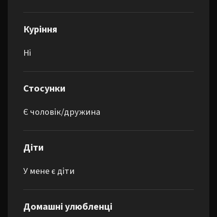
Куріння
Ні
Стосунки
Є чоловік/дружина
Діти
У мене є діти
Домашні улюбленці