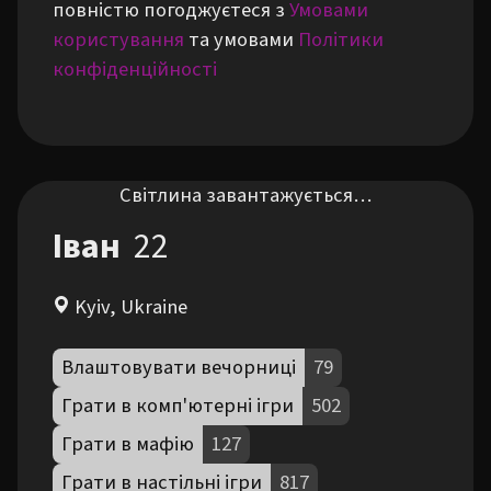
повністю погоджуєтеся з
Умовами
користування
та умовами
Політики
конфіденційності
Світлина завантажується…
Іван
22
Kyiv, Ukraine
Влаштовувати вечорниці
79
Грати в комп'ютерні ігри
502
Грати в мафію
127
Грати в настільні ігри
817