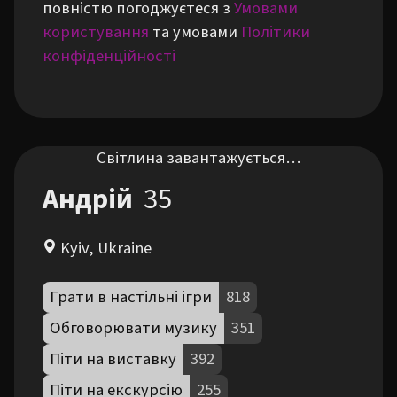
повністю погоджуєтеся з
Умовами
користування
та умовами
Політики
конфіденційності
Світлина завантажується…
Андрій
35
Kyiv, Ukraine
Грати в настільні ігри
818
Обговорювати музику
351
Піти на виставку
392
Піти на екскурсію
255