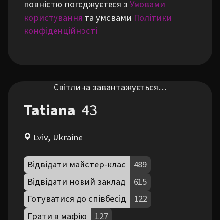
повністю погоджуєтеся з
Умовами
користування
та умовами
Політики
конфіденційності
Світлина завантажується…
Tatiana
43
Lviv, Ukraine
Відвідати майстер-клас
489
Відвідати новий заклад
615
Готуватися до співбесід
122
Грати в мафію
127