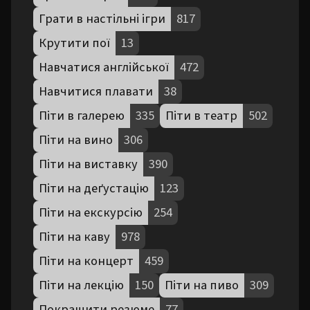
Грати в настільні ігри
817
Крутити пої
13
Навчатися англійської
472
Навчитися плавати
38
Піти в галерею
335
Піти в театр
502
Піти на вино
306
Піти на виставку
390
Піти на деґустацію
123
Піти на екскурсію
254
Піти на каву
978
Піти на концерт
459
Піти на лекцію
150
Піти на пиво
309
Покращити резюме
77