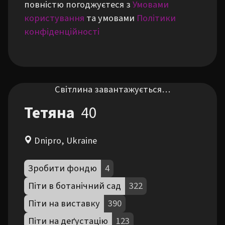
повністю погоджуєтеся з
Умовами
користування
та умовами
Політики
конфіденційності
Світлина завантажується…
Тетяна
40
Dnipro, Ukraine
Зробити фондю
4
Піти в ботанічний сад
322
Піти на виставку
390
Піти на деґустацію
123