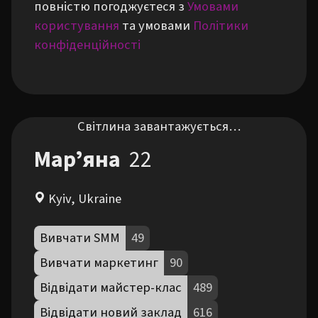
повністю погоджуєтеся з
Умовами
користування
та умовами
Політики
конфіденційності
Світлина завантажується…
Марʼяна
22
Kyiv, Ukraine
Вивчати SMM
49
Вивчати маркетинг
90
Відвідати майстер-клас
489
Відвідати новий заклад
616