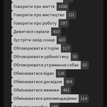
Говорити про життя
1038
Говорити про мистецтво
221
Говорити про роботу
197
Дивитися серіали
410
Зустріти захід сонця
423
Обговорювати історію
117
Обговорювати урбаністику
50
Обговорювати утримання собак
63
Обмінюватися відео
126
Обмінюватися досвідом
404
Обмінюватися мемами
463
Обмінюватися рекомендаціями
114
Учитися дизайну
106