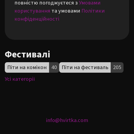
повністю погоджуєтеся з
Умовами
користування
та умовами
Політики
конфіденційності
Фестивалі
Піти на комікон
40
Піти на фестиваль
205
Усі категорії
info@hvirtka.com