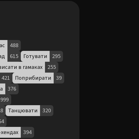
ас
488
ад
615
Готувати
295
висати в гамаках
255
421
Поприбирати
39
а
376
999
28
Танцювати
320
64
-хендах
394