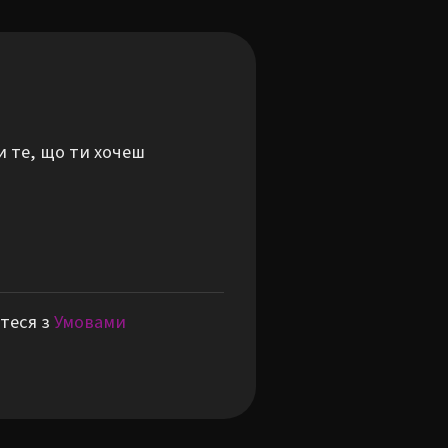
и те, що ти хочеш
теся з
Умовами