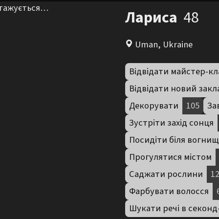
нтажується…
Лариса
48
Uman, Ukraine
Відвідати майстер-кл
Відвідати новий закл
Декорувати
105
За
Зустріти захід сонця
Посидіти біля вогнищ
Прогулятися містом
Саджати рослини
1
Фарбувати волосся
Шукати речі в секонд