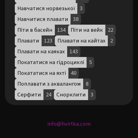
Навчатися норвезької
3
Навчитися плавати
38
Піти в басейн
134
Піти на вейк
22
Плавати
123
Плавати на кайтах
2
Плавати на каяках
143
Покататися на гідроциклі
5
Покататися на яхті
40
Поплавати з аквалангом
8
Серфити
24
Снорклити
3
info@hvirtka.com