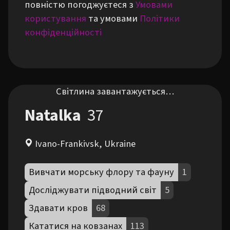
повністю погоджуєтеся з
Умовами
користування
та умовами
Політики
конфіденційності
Світлина завантажується…
Natalka
37
Ivano-Frankivsk, Ukraine
Вивчати морську флору та фауну
1
Досліджувати підводний світ
5
Здавати кров
68
Кататися на ковзанах
113