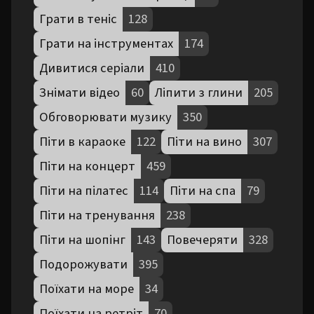
Грати в теніс
128
Грати на інструментах
174
Дивитися серіали
410
Знімати відео
60
Ліпити з глини
205
Обговорювати музику
350
Піти в караоке
122
Піти на вино
307
Піти на концерт
459
Піти на пілатес
114
Піти на спа
79
Піти на тренування
238
Піти на шопінг
143
Повечеряти
328
Подорожувати
395
Поїхати на море
34
Поїхати на ретріт
70