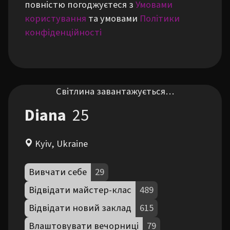
повністю погоджуєтеся з
Умовами
користування
та умовами
Політики
конфіденційності
Світлина завантажується…
Diana
25
Kyiv, Ukraine
Вивчати себе
29
Відвідати майстер-клас
489
Відвідати новий заклад
615
Влаштовувати вечорниці
79