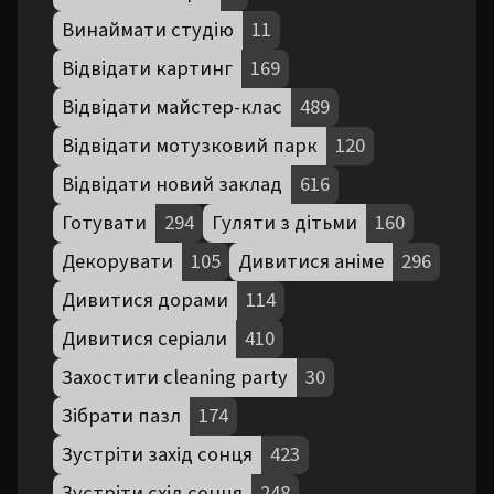
Винаймати студію
11
Відвідати картинг
169
Відвідати майстер-клас
489
Відвідати мотузковий парк
120
Відвідати новий заклад
616
Готувати
294
Гуляти з дітьми
160
Декорувати
105
Дивитися аніме
296
Дивитися дорами
114
Дивитися серіали
410
Захостити cleaning party
30
Зібрати пазл
174
Зустріти захід сонця
423
Зустріти схід сонця
248