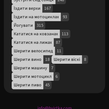
Їздити верхи
167
Їздити на мотоциклах
93
Йогувати
315
Кататися на ковзанах
113
Кататися на лижах
87
Шерити велосипед
11
Шерити вино
18
Шерити віскі
8
Шерити машину
7
Шерити мотоцикл
6
Шерити пиво
45
info@hvirtka.com