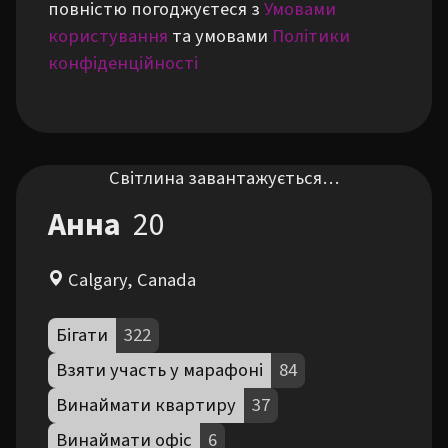
повністю погоджуєтеся з
Умовами
користування
та умовами
Політики
конфіденційності
Світлина завантажується…
Анна
20
Calgary, Canada
Бігати
322
Взяти участь у марафоні
84
Винаймати квартиру
37
Винаймати офіс
6